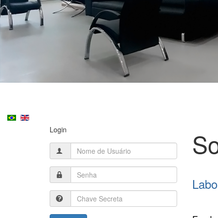
Login
So
Labo