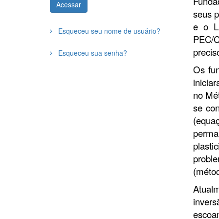
Funda
Acessar
seus p
e o L
Esqueceu seu nome de usuário?
PEC/C
precis
Esqueceu sua senha?
Os fun
inicia
no Mét
se con
(equa
perman
plasti
probl
(métod
Atual
inver
escoam