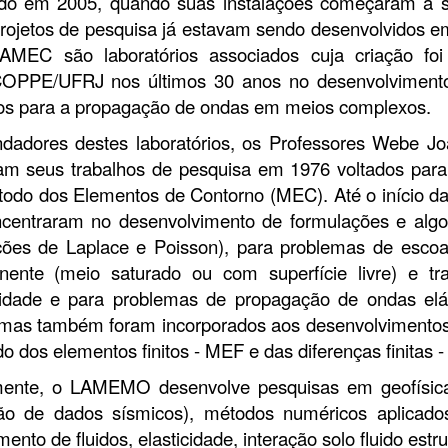
do em 2005, quando suas instalações começaram a se
rojetos de pesquisa já estavam sendo desenvolvidos
AMEC são laboratórios associados cuja criação foi 
OPPE/UFRJ nos últimos 30 anos no desenvolvimento 
os para a propagação de ondas em meios complexos.
dadores destes laboratórios, os Professores Webe Jo
ram seus trabalhos de pesquisa em 1976 voltados pa
odo dos Elementos de Contorno (MEC). Até o início da
centraram no desenvolvimento de formulações e algo
ções de Laplace e Poisson), para problemas de esco
ente (meio saturado ou com superfície livre) e tra
cidade e para problemas de propagação de ondas elás
emas também foram incorporados aos desenvolvimento
o dos elementos finitos - MEF e das diferenças finitas 
mente, o LAMEMO desenvolve pesquisas em geofísic
são de dados sísmicos), métodos numéricos aplicad
ento de fluidos, elasticidade, interação solo fluido est